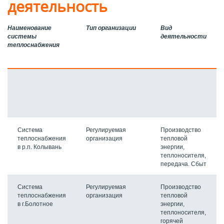
деятельность
Наименование
Тип организации
Вид
системы
деятельности
теплоснабжения
Система
Регулируемая
Производство
теплоснабжения
организация
тепловой
в р.п. Колывань
энергии,
теплоносителя,
передача. Сбыт
Система
Регулируемая
Производство
теплоснабжения
организация
тепловой
в г.Болотное
энергии,
теплоносителя,
горячей